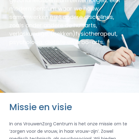
gezondheidscentrum Lentemorgen; een
modern centrum waar we nauw
samenwerken met andere disciplines,
zoals onder andere de huisarts,
verloskundige, (bekken)fysiotherapeut,
psycholoog, diëtiste en arbo-arts.
Missie en visie
In ons VrouwenZorg Centrum is het onze missie om te
‘zorgen voor de vrouw, in haar vrouw-zijn’. Zowel
medisch technisch, als psychosociaal. Wij bieden