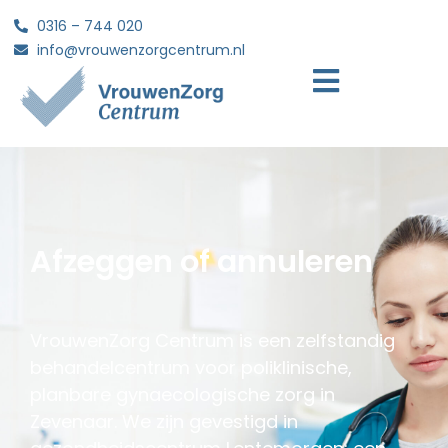
0316 – 744 020
info@vrouwenzorgcentrum.nl
Afzeggen of annuleren
VrouwenZorg Centrum is een zelfstandig
behandelcentrum voor poliklinische,
planbare gynaecologische zorg in
Zevenaar. We zijn gevestigd in