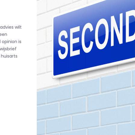
dvies wilt
 een
opinion is
ijsbrief
 huisarts